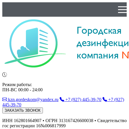
Режим работы:
ПН-ВС 00:00 - 24:00
kzn.gordeskom@yandex.ru
+7 (927) 445-39-70
+7 (927)
445-39-70
ЗАКАЗАТЬ ЗВОНОК
ИНН 162801664907 • ОГРН 313167426600038 • Свидетельство
гос регистрации 16№006817999