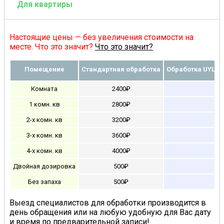
Для квартиры
Настоящие цены — без увеличения стоимости на
месте. Что это значит?
Что это значит?
Помещение
Стандартная обработка
Обработка UYLV 
Комната
2400₽
3
1 комн. кв
2800₽
3
2-х комн. кв
3200₽
3
3-х комн. кв
3600₽
4
4-х комн. кв
4000₽
4
Двойная дозировка
500₽
5
Без запаха
500₽
5
Выезд специалистов для обработки производится в
день обращения или на любую удобную для Вас дату
и время по предварительной записи!