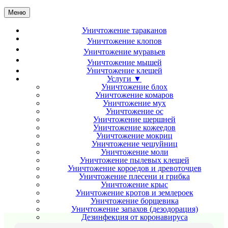
Меню
Уничтожение
тараканов
Уничтожение
клопов
Уничтожение
муравьев
Уничтожение
мышей
Уничтожение
клещей
Услуги ▼
Уничтожение блох
Уничтожение комаров
Уничтожение мух
Уничтожение ос
Уничтожение шершней
Уничтожение кожеедов
Уничтожение мокриц
Уничтожение чешуйниц
Уничтожение моли
Уничтожение пылевых клещей
Уничтожение короедов и древоточцев
Уничтожение плесени и грибка
Уничтожение крыс
Уничтожение кротов и землероек
Уничтожение борщевика
Уничтожение запахов (дезодорация)
Дезинфекция от коронавируса